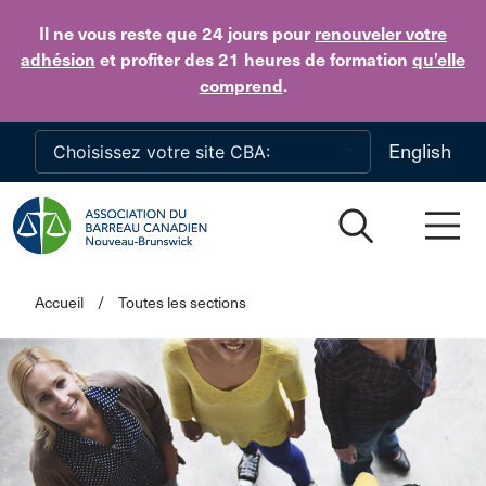
Skip to main content
Il ne vous reste que 24 jours
pour
renouveler votre
adhésion
et profiter des 21 heures de formation
qu’elle
comprend
.
English
Accueil
/
Toutes les sections