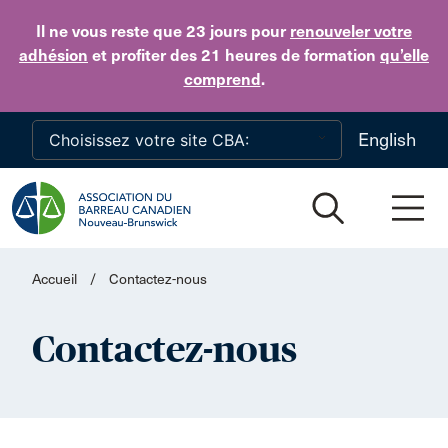
Skip to main content
Il ne vous reste que 23 jours
pour
renouveler votre
adhésion
et profiter des 21 heures de formation
qu’elle
comprend
.
English
Accueil
/
Contactez-nous
Contactez-nous