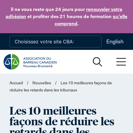
Skip to main content
Il ne vous reste que 24 jours
pour
renouveler votre
adhésion
et profiter des 21 heures de formation
qu’elle
comprend
.
English
Accueil
/
Nouvelles
/
Les 10 meilleures façons de
réduire les retards dans les tribunaux
Les 10 meilleures
façons de réduire les
retards dans les